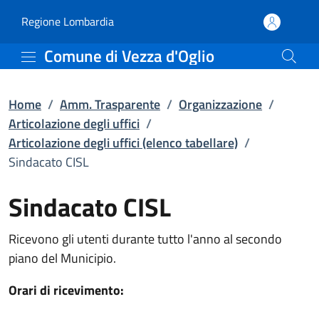
Sindacato CISL | Articola
Vai al contenuto principale
(apre in un'altra scheda).
Regione Lombardia
Comune di Vezza d'Oglio
Home
/
Amm. Trasparente
/
Organizzazione
/
Articolazione degli uffici
/
Articolazione degli uffici (elenco tabellare)
/
Sindacato CISL
Sindacato CISL
Ricevono gli utenti durante tutto l'anno al secondo
piano del Municipio.
Orari di ricevimento: