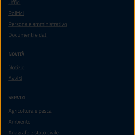
Uffici
Politici
Personale amministrativo
Documenti e dati
NOVITÀ
Notizie
Avvisi
SERVIZI
Agricoltura e pesca
Ambiente
Anagrafe e stato civile