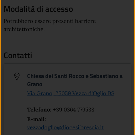
Modalità di accesso
Potrebbero essere presenti barriere
architettoniche.
Contatti
Chiesa dei Santi Rocco e Sebastiano a
Grano
(apre in
Via Grano, 25059 Vezza d'Oglio BS
Telefono:
+39 0364 779538
E-mail:
vezzadoglio@diocesi.brescia.it