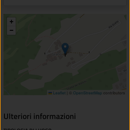
+
−
Leaflet
|
©
OpenStreetMap
contributors
Ulteriori informazioni