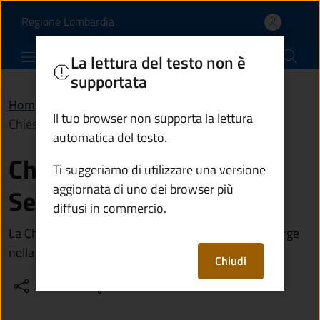
Chiesa dei Santi Rocco e
Vai al contenuto principale
(apre in un'altra scheda).
Regione Lombardia
Comune di Vezza d'Oglio
La lettura del testo non è
supportata
Home
/
Vivere il territorio
/
Luoghi
/
Il tuo browser non supporta la lettura
Chiesa dei Santi Rocco e Sebastiano a Grano
automatica del testo.
Chiesa dei Santi Rocco e
Ti suggeriamo di utilizzare una versione
aggiornata di uno dei browser più
Sebastiano a Grano
diffusi in commercio.
La Chiesa, dedicata ai Santi Rocco e Sebastiano, sorge
nella frazione di Grano
Chiudi
Condividi
Vedi azioni