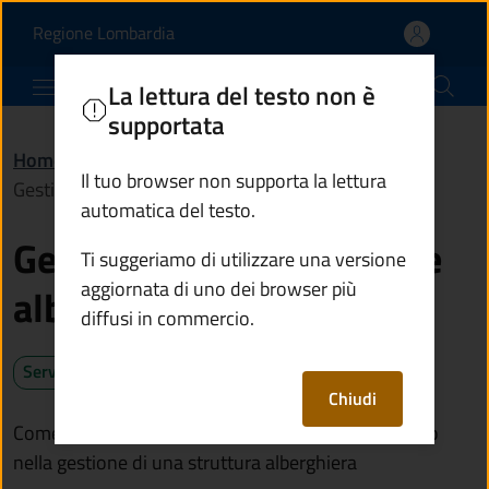
Gestire strutture ricett
Vai al contenuto principale
(apre in un'altra scheda).
Regione Lombardia
Comune di Vezza d'Oglio
La lettura del testo non è
supportata
Home
/
Servizi
/
Imprese e commercio
/
Il tuo browser non supporta la lettura
Gestire strutture ricettive alberghiere
automatica del testo.
Gestire strutture ricettive
Ti suggeriamo di utilizzare una versione
aggiornata di uno dei browser più
alberghiere
diffusi in commercio.
Servizio attivo
Chiudi
Come avviare, sospendere o comunicare il subentro
nella gestione di una struttura alberghiera