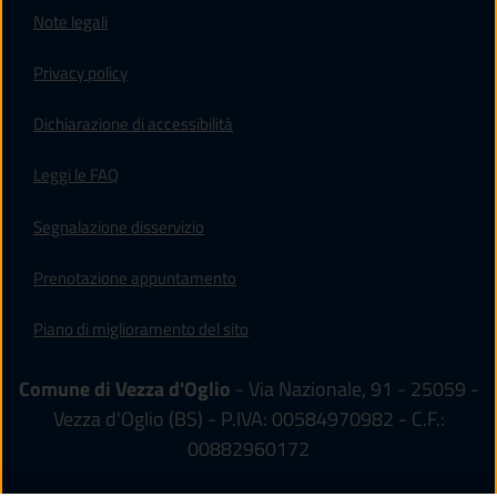
Note legali
Privacy policy
(apre in un'altra scheda).
Dichiarazione di accessibilità
Leggi le FAQ
Segnalazione disservizio
Prenotazione appuntamento
Piano di miglioramento del sito
Comune di Vezza d'Oglio
- Via Nazionale, 91 - 25059 -
Vezza d'Oglio (BS) - P.IVA: 00584970982 - C.F.:
00882960172