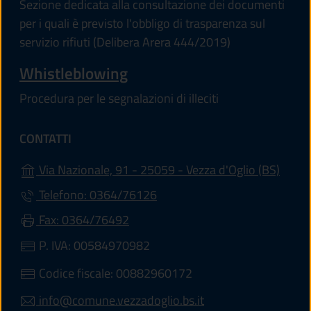
Sezione dedicata alla consultazione dei documenti
per i quali è previsto l'obbligo di trasparenza sul
servizio rifiuti (Delibera Arera 444/2019)
Whistleblowing
Procedura per le segnalazioni di illeciti
CONTATTI
(apre 
Via Nazionale, 91 - 25059 - Vezza d'Oglio (BS)
Telefono: 0364/76126
Fax: 0364/76492
P. IVA: 00584970982
Codice fiscale: 00882960172
info@comune.vezzadoglio.bs.it