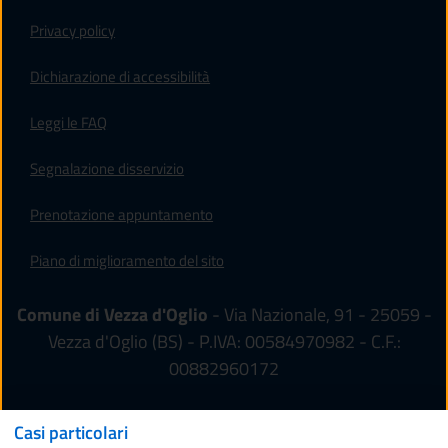
Privacy policy
(apre in un'altra scheda).
Dichiarazione di accessibilità
Leggi le FAQ
Segnalazione disservizio
Prenotazione appuntamento
Piano di miglioramento del sito
Comune di Vezza d'Oglio
- Via Nazionale, 91 - 25059 -
Vezza d'Oglio (BS) - P.IVA: 00584970982 - C.F.:
00882960172
Casi particolari