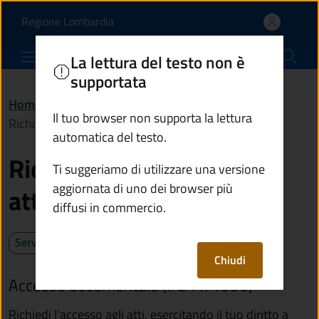
Richiedere l'accesso agli
Vai al contenuto principale
(apre in un'altra scheda).
Regione Lombardia
Comune di Vezza d'Oglio
La lettura del testo non è
supportata
Home
/
Servizi
/
Autorizzazioni
/
Il tuo browser non supporta la lettura
Richiedere l'accesso agli atti
automatica del testo.
Richiedere l'accesso agli
Ti suggeriamo di utilizzare una versione
aggiornata di uno dei browser più
atti
diffusi in commercio.
Servizio attivo
Chiudi
Accesso documentale (l. 241/1990)
Richiedi l'accesso agli atti, esercitando il tuo diritto a