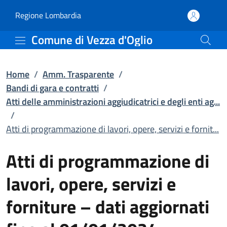
Atti di programmazione di
Vai al contenuto principale
(apre in un'altra scheda).
Regione Lombardia
Comune di Vezza d'Oglio
Home
/
Amm. Trasparente
/
Bandi di gara e contratti
/
Atti delle amministrazioni aggiudicatrici e degli enti ag...
/
Atti di programmazione di lavori, opere, servizi e fornit...
Atti di programmazione di
lavori, opere, servizi e
forniture – dati aggiornati