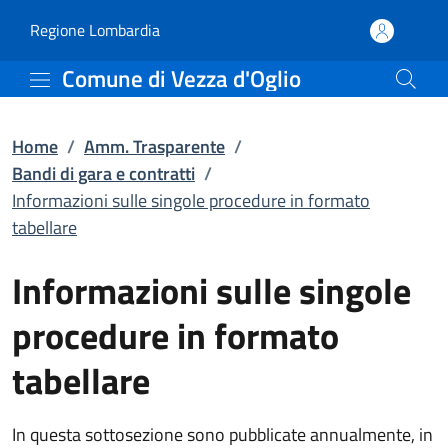
Informazioni sulle singo
Vai al contenuto principale
(apre in un'altra scheda).
Regione Lombardia
Comune di Vezza d'Oglio
Home
/
Amm. Trasparente
/
Bandi di gara e contratti
/
Informazioni sulle singole procedure in formato
tabellare
Informazioni sulle singole
procedure in formato
tabellare
In questa sottosezione sono pubblicate annualmente, in