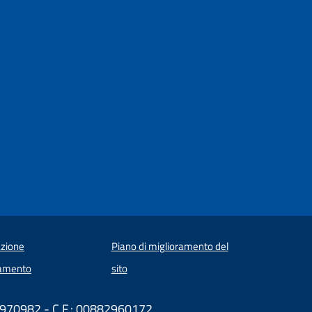
zione
Piano di miglioramento del
amento
sito
584970982 - C.F.: 00882960172