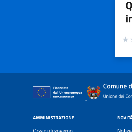
Q
i
Valuta
Valu
V
Comune di
Unione dei Com
AMMINISTRAZIONE
NOVIT
Organi di governo
Notizi