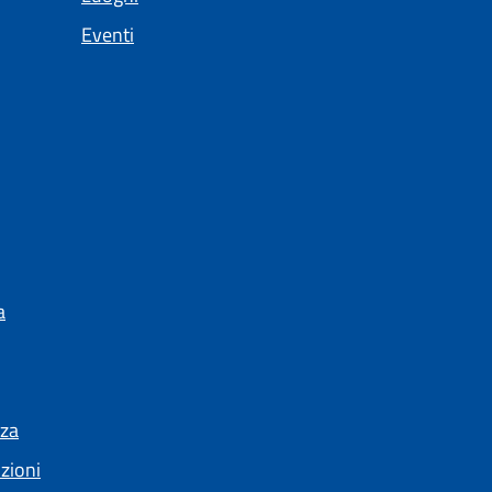
Eventi
a
nza
nzioni