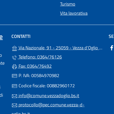
Turismo
Vita lavorativa
e
CONTATTI
SE
(apr
Via Nazionale, 91 - 25059 - Vezza d'Oglio (BS)
lo
Telefono: 0364/76126
nte
Fax: 0364/76492
P. IVA: 00584970982
Codice fiscale: 00882960172
i
di
info@comune.vezzadoglio.bs.it
protocollo@pec.comune.vezza-d-
oglio.bs.it