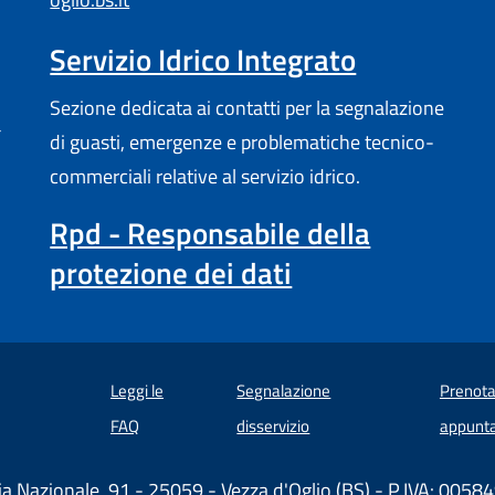
Servizio Idrico Integrato
Sezione dedicata ai contatti per la segnalazione
a
di guasti, emergenze e problematiche tecnico-
commerciali relative al servizio idrico.
Rpd - Responsabile della
protezione dei dati
Leggi le
Segnalazione
Prenota
 in un'altra scheda).
FAQ
disservizio
appunt
ia Nazionale, 91 - 25059 - Vezza d'Oglio (BS) - P.IVA: 00