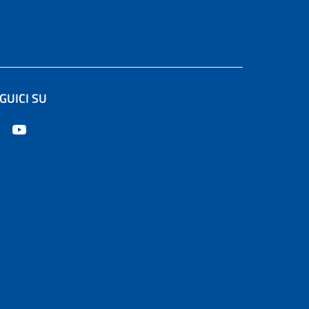
GUICI SU
e in un'altra scheda).