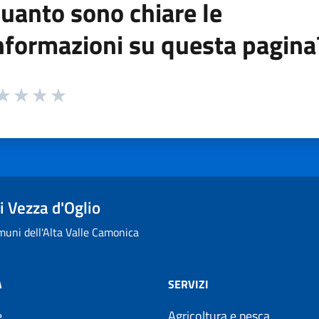
uanto sono chiare le
nformazioni su questa pagina
 da 1 a 5 stelle la pagina
ta 1 stelle su 5
aluta 2 stelle su 5
Valuta 3 stelle su 5
Valuta 4 stelle su 5
Valuta 5 stelle su 5
 Vezza d'Oglio
uni dell'Alta Valle Camonica
À
SERVIZI
e
Agricoltura e pesca