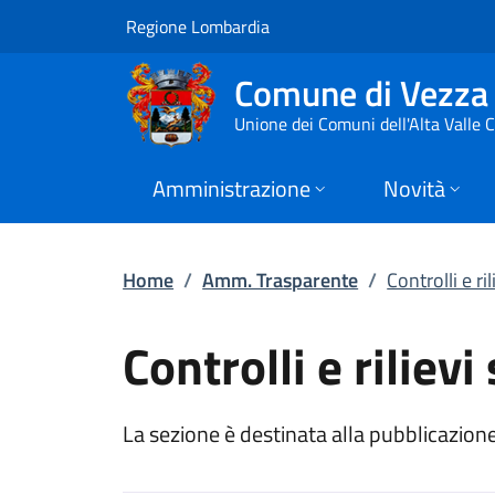
Controlli e rilievi 
Vai al contenuto principale
(apre in un'altra scheda).
Regione Lombardia
Comune di Vezza 
Unione dei Comuni dell'Alta Valle
Amministrazione
Novità
Home
/
Amm. Trasparente
/
Controlli e r
Controlli e riliev
La sezione è destinata alla pubblicazione