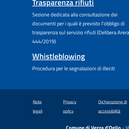
Trasparenza rifiuti
Sezione dedicata alla consultazione dei
documenti per i quali è previsto l'obbligo di
trasparenza sul servizio rifiuti (Delibera Arer
444/2019)
Whistleblowing
Procedura per le segnalazioni di illeciti
Note
Privacy
Dichiarazione di
(apre
legali
policy
accessibilità
Comune di Vezza d'Oglio
- V