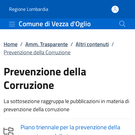
Prevenzione della Corruz
Vai al contenuto principale
(apre in un'altra scheda).
Regione Lombardia
Comune di Vezza d'Oglio
Home
/
Amm. Trasparente
/
Altri contenuti
/
Prevenzione della Corruzione
Prevenzione della
Corruzione
La sottosezione raggruppa le pubblicazioni in materia di
prevenzione della corruzione
Piano triennale per la prevenzione della