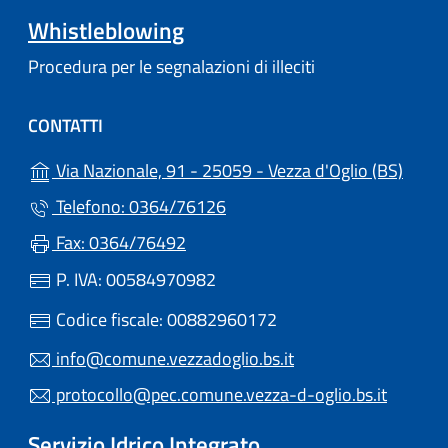
Whistleblowing
Procedura per le segnalazioni di illeciti
CONTATTI
(apre 
Via Nazionale, 91 - 25059 - Vezza d'Oglio (BS)
Telefono: 0364/76126
Fax: 0364/76492
P. IVA: 00584970982
Codice fiscale: 00882960172
info@comune.vezzadoglio.bs.it
protocollo@pec.comune.vezza-d-oglio.bs.it
Servizio Idrico Integrato