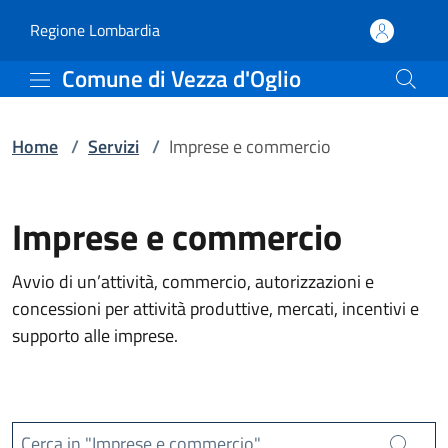
Servizi | Comune di Vezz
Vai al contenuto principale
(apre in un'altra scheda).
Regione Lombardia
Comune di Vezza d'Oglio
Home
/
Servizi
/
Imprese e commercio
Imprese e commercio
Avvio di un’attività, commercio, autorizzazioni e
concessioni per attività produttive, mercati, incentivi e
supporto alle imprese.
Cerca in "Imprese e commercio"